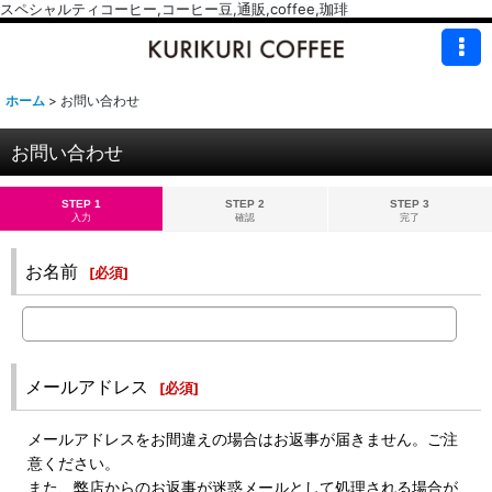
スペシャルティコーヒー,コーヒー豆,通販,coffee,珈琲
ホーム
>
お問い合わせ
お問い合わせ
STEP 1
STEP 2
STEP 3
入力
確認
完了
お名前
[
必須
]
メールアドレス
[
必須
]
メールアドレスをお間違えの場合はお返事が届きません。ご注
意ください。
また、弊店からのお返事が迷惑メールとして処理される場合が