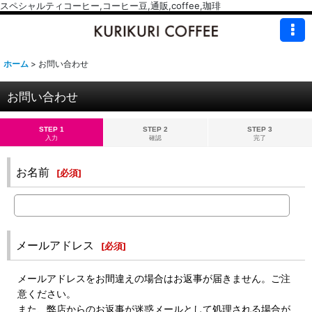
スペシャルティコーヒー,コーヒー豆,通販,coffee,珈琲
ホーム
>
お問い合わせ
お問い合わせ
STEP 1
STEP 2
STEP 3
入力
確認
完了
お名前
[
必須
]
メールアドレス
[
必須
]
メールアドレスをお間違えの場合はお返事が届きません。ご注
意ください。
また、弊店からのお返事が迷惑メールとして処理される場合が