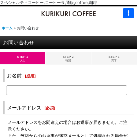
スペシャルティコーヒー,コーヒー豆,通販,coffee,珈琲
ホーム
>
お問い合わせ
お問い合わせ
STEP 1
STEP 2
STEP 3
入力
確認
完了
お名前
[
必須
]
メールアドレス
[
必須
]
メールアドレスをお間違えの場合はお返事が届きません。ご注
意ください。
また、弊店からのお返事が迷惑メールとして処理される場合が