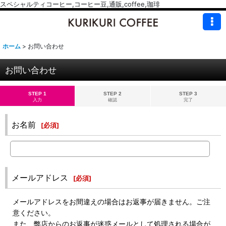
スペシャルティコーヒー,コーヒー豆,通販,coffee,珈琲
ホーム
>
お問い合わせ
お問い合わせ
STEP 1
STEP 2
STEP 3
入力
確認
完了
お名前
[
必須
]
メールアドレス
[
必須
]
メールアドレスをお間違えの場合はお返事が届きません。ご注
意ください。
また、弊店からのお返事が迷惑メールとして処理される場合が