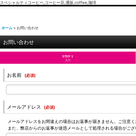
スペシャルティコーヒー,コーヒー豆,通販,coffee,珈琲
ホーム
>
お問い合わせ
お問い合わせ
STEP 1
入力
お名前
[
必須
]
メールアドレス
[
必須
]
メールアドレスをお間違えの場合はお返事が届きません。ご注意く
また、弊店からのお返事が迷惑メールとして処理される場合がござ