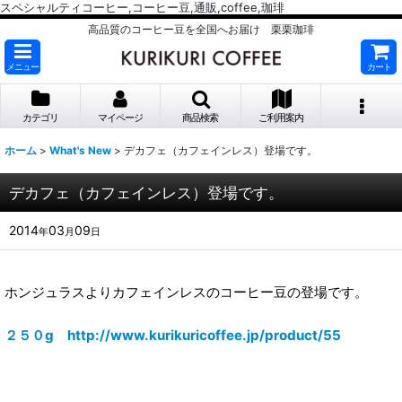
スペシャルティコーヒー,コーヒー豆,通販,coffee,珈琲
高品質のコーヒー豆を全国へお届け 栗栗珈琲
メニュー
カート
カテゴリ
マイページ
商品検索
ご利用案内
ホーム
>
What's New
>
デカフェ（カフェインレス）登場です。
デカフェ（カフェインレス）登場です。
2014
03
09
年
月
日
ホンジュラスよりカフェインレスのコーヒー豆の登場です。
２５０g http://www.kurikuricoffee.jp/product/55