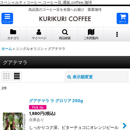
スペシャルティコーヒー,コーヒー豆,通販,coffee,珈琲
高品質のコーヒー豆を全国へお届け 栗栗珈琲
メニュー
カート
カテゴリ
マイページ
商品検索
ご利用案内
ホーム
>
シングルオリジン
>
グアテマラ
グアテマラ
表示順変更
閉じる
2
件
表示数
:
グアテマラ ラ グロリア 250g
並び順
:
1,880
円
(税込)
在庫あり
絞り込む
しっかりコク深。ビターチョコにオレンジピール