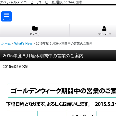
スペシャルティコーヒー,コーヒー豆,通販,coffee,珈琲
メニュー
カテゴリ
マイページ
ホーム
>
What's New
>
2015年度５月連休期間中の営業のご案内
2015年度５月連休期間中の営業のご案内
2015
05
02
年
月
日