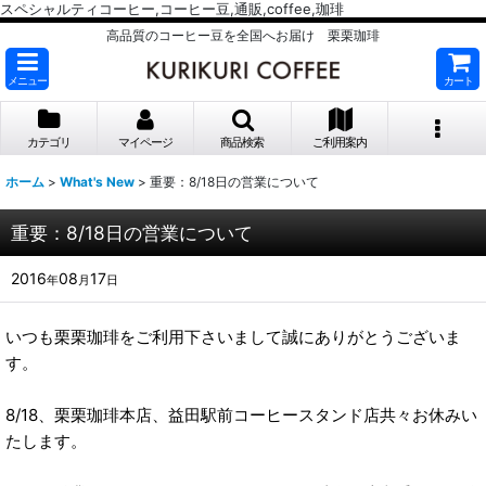
スペシャルティコーヒー,コーヒー豆,通販,coffee,珈琲
高品質のコーヒー豆を全国へお届け 栗栗珈琲
メニュー
カート
カテゴリ
マイページ
商品検索
ご利用案内
ホーム
>
What's New
>
重要：8/18日の営業について
重要：8/18日の営業について
2016
08
17
年
月
日
いつも栗栗珈琲をご利用下さいまして誠にありがとうございま
す。
8/18、栗栗珈琲本店、益田駅前コーヒースタンド店共々お休みい
たします。