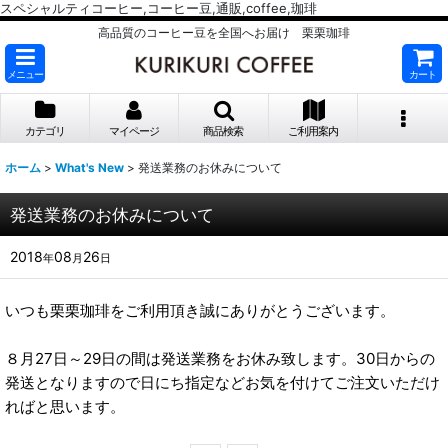
スペシャルティコーヒー,コーヒー豆,通販,coffee,珈琲
高品質のコーヒー豆を全国へお届け 栗栗珈琲
メニュー
カート
カテゴリ
マイページ
商品検索
ご利用案内
ホーム
>
What's New
>
発送業務のお休みについて
発送業務のお休みについて
2018
08
26
年
月
日
いつも栗栗珈琲をご利用頂き誠にありがとうございます。
８月27日～29日の間は発送業務をお休み致します。30日からの
発送となりますので日にち指定などお気を付けてご注文いただけ
ればと思います。