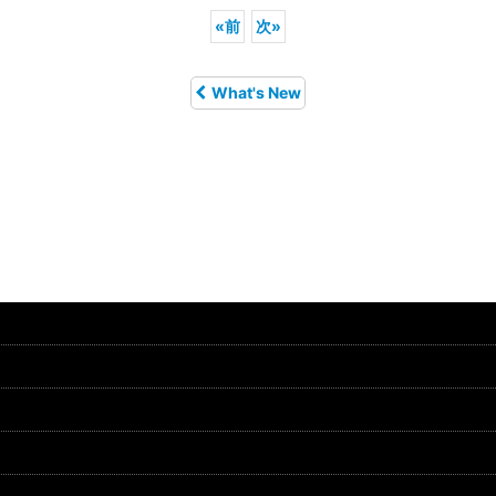
«
前
次
»
What's New