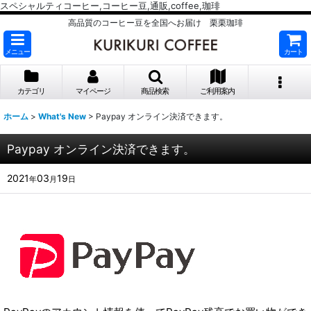
スペシャルティコーヒー,コーヒー豆,通販,coffee,珈琲
高品質のコーヒー豆を全国へお届け 栗栗珈琲
メニュー
カート
カテゴリ
マイページ
商品検索
ご利用案内
ホーム
>
What's New
>
Paypay オンライン決済できます。
Paypay オンライン決済できます。
2021
03
19
年
月
日