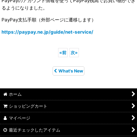
PayPayのアカウント情報を使ってPayPay残高でお買い物ができ
るようになりました。
PayPay支払手順（外部ページに遷移します）
https://paypay.ne.jp/guide/net-service/
«
前
次
»
What's New
ホーム
ショッピングカート
マイページ
最近チェックしたアイテム