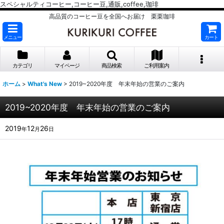
スペシャルティコーヒー,コーヒー豆,通販,coffee,珈琲
高品質のコーヒー豆を全国へお届け 栗栗珈琲
メニュー
カート
カテゴリ
マイページ
商品検索
ご利用案内
ホーム
>
What's New
>
2019~2020年度 年末年始の営業のご案内
2019~2020年度 年末年始の営業のご案内
2019
12
26
年
月
日