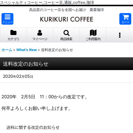
スペシャルティコーヒー,コーヒー豆,通販,coffee,珈琲
高品質のコーヒー豆を全国へお届け 栗栗珈琲
メニュー
カート
カテゴリ
マイページ
商品検索
ご利用案内
ホーム
>
What's New
>
送料改定のお知らせ
送料改定のお知らせ
2020
02
05
年
月
日
2020年 2月5日 11：00からの改定です。
何卒よろしくお願い申し上げます。