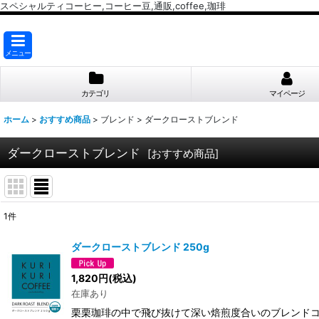
スペシャルティコーヒー,コーヒー豆,通販,coffee,珈琲
メニュー
カテゴリ
マイページ
ホーム
>
おすすめ商品
>
ブレンド
>
ダークローストブレンド
ダークローストブレンド
[
おすすめ商品
]
1
件
表示数
:
ダークローストブレンド 250g
並び順
:
1,820
円
(税込)
在庫あり
栗栗珈琲の中で飛び抜けて深い焙煎度合いのブレンドコ