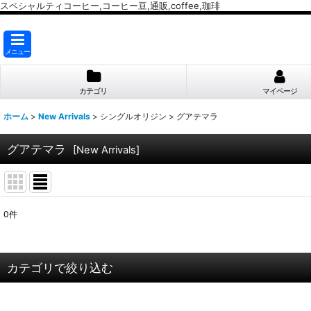
スペシャルティコーヒー,コーヒー豆,通販,coffee,珈琲
メニュー
カテゴリ
マイページ
ホーム
>
New Arrivals
>
シングルオリジン
>
グアテマラ
グアテマラ
[
New Arrivals
]
0
件
表示数
:
並び順
:
カテゴリで絞り込む
シングルオリジン (全商品)