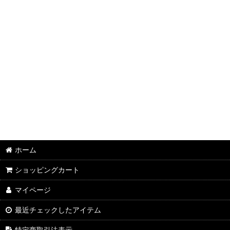
ブラジル
グアテマラ
エチオピア
ケニア
インドネシア
コロンビア
ホーム
ショッピングカート
マイページ
最近チェックしたアイテム
特定商取引法表示