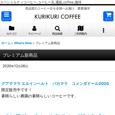
スペシャルティコーヒー,コーヒー豆,通販,coffee,珈琲
高品質のコーヒー豆を全国へお届け 栗栗珈琲
メニュー
カート
カテゴリ
マイページ
商品検索
ご利用案内
ホーム
>
What's New
>
プレミアム新商品
プレミアム新商品
2020
12
26
年
月
日
グアテマラ エルインヘルト パカマラ コメンダドール2020
限定販売中です！
素晴らしい農園の素晴らしいコーヒーです。