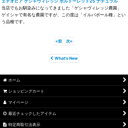
エチオピア ゲシャヴィレッジ ボルドーレッド25 ナチュラル
当店でもお馴染みになってきました「ゲシャヴィレッジ農園」
ゲイシャで有名な農園ですが、この度は「イルバボール種」とい
う品種です。
«
前
次
»
What's New
ホーム
ショッピングカート
マイページ
最近チェックしたアイテム
特定商取引法表示