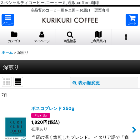
スペシャルティコーヒー,コーヒー豆,通販,coffee,珈琲
高品質のコーヒー豆を全国へお届け 栗栗珈琲
メニュー
カート
カテゴリ
マイページ
商品検索
ご利用案内
ホーム
>
深煎り
深煎り
表示順変更
閉じる
7
件
表示数
:
ボスコブレンド 250g
並び順
:
1,820
円
(税込)
在庫あり
絞り込む
当店の深く焙煎したブレンド。 イタリア語で「森