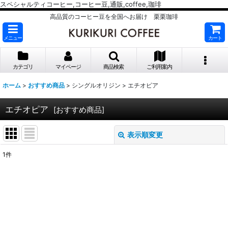
スペシャルティコーヒー,コーヒー豆,通販,coffee,珈琲
高品質のコーヒー豆を全国へお届け 栗栗珈琲
メニュー
カート
カテゴリ
マイページ
商品検索
ご利用案内
ホーム
>
おすすめ商品
>
シングルオリジン
>
エチオピア
エチオピア
[
おすすめ商品
]
表示順変更
閉じる
1
件
表示数
:
並び順
:
絞り込む