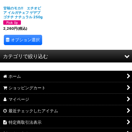
甘味のモカ!! エチオピ
ア イルガチェフ ゲデブ
ゴチチ ナチュラル 250g
2,260
円
(税込)
オプション選択
カテゴリで絞り込む
シングルオリジン (全商品)
ホーム
ブラジル
ショッピングカート
グアテマラ
マイページ
エチオピア
最近チェックしたアイテム
特定商取引法表示
ケニア