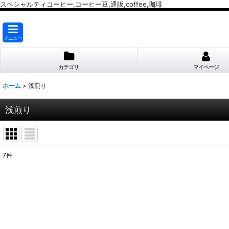
スペシャルティコーヒー,コーヒー豆,通販,coffee,珈琲
メニュー
カテゴリ
マイページ
ホーム
>
浅煎り
浅煎り
7
件
表示数
:
並び順
: