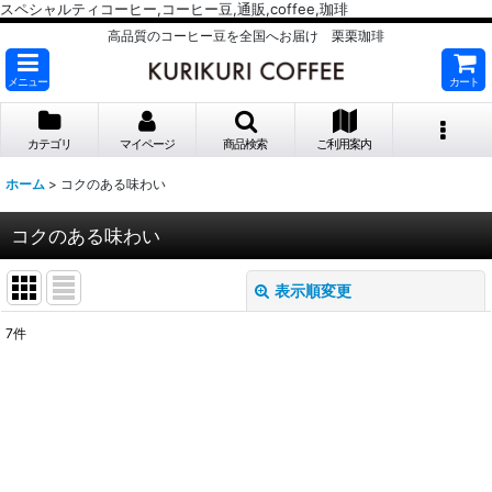
スペシャルティコーヒー,コーヒー豆,通販,coffee,珈琲
高品質のコーヒー豆を全国へお届け 栗栗珈琲
メニュー
カート
カテゴリ
マイページ
商品検索
ご利用案内
ホーム
>
コクのある味わい
コクのある味わい
表示順変更
閉じる
7
件
表示数
:
並び順
:
絞り込む