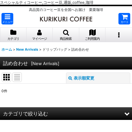
スペシャルティコーヒー,コーヒー豆,通販,coffee,珈琲
高品質のコーヒー豆を全国へお届け 栗栗珈琲
メニュー
カート
カテゴリ
マイページ
商品検索
ご利用案内
ホーム
>
New Arrivals
>
ドリップバッグ
>
詰め合わせ
詰め合わせ
[
New Arrivals
]
表示順変更
閉じる
0
件
表示数
:
並び順
:
カテゴリで絞り込む
絞り込む
ドリップバッグ (全商品)