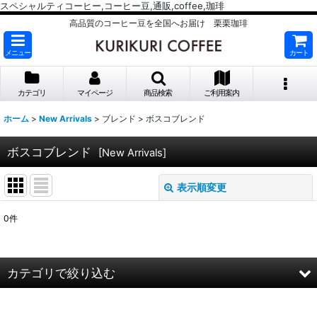
スペシャルティコーヒー,コーヒー豆,通販,coffee,珈琲
高品質のコーヒー豆を全国へお届け 栗栗珈琲
メニュー
カート
カテゴリ
マイページ
商品検索
ご利用案内
ホーム
>
New Arrivals
>
ブレンド
>
ボスコブレンド
ボスコブレンド
[
New Arrivals
]
表示順変更
閉じる
0
件
表示数
:
並び順
:
カテゴリで絞り込む
絞り込む
ブレンド (全商品)