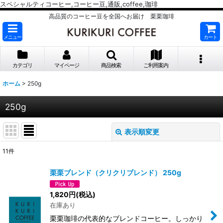
スペシャルティコーヒー,コーヒー豆,通販,coffee,珈琲
高品質のコーヒー豆を全国へお届け 栗栗珈琲
メニュー
カート
カテゴリ
マイページ
商品検索
ご利用案内
ホーム
>
250g
250g
表示順変更
閉じる
11
件
表示数
:
栗栗ブレンド（クリクリブレンド） 250g
並び順
:
1,820
円
(税込)
在庫あり
絞り込む
栗栗珈琲の代表的なブレンドコーヒー。しっかり