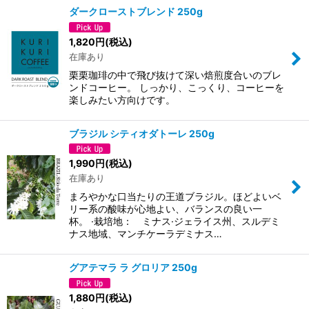
ダークローストブレンド 250g
1,820
円
(税込)
在庫あり
栗栗珈琲の中で飛び抜けて深い焙煎度合いのブレ
ンドコーヒー。 しっかり、こっくり、コーヒーを
楽しみたい方向けです。
ブラジル シティオダトーレ 250g
1,990
円
(税込)
在庫あり
まろやかな口当たりの王道ブラジル。ほどよいベ
リー系の酸味が心地よい、バランスの良い一
杯。 ·栽培地： ミナス·ジェライス州、スルデミ
ナス地域、マンチケーラデミナス…
グアテマラ ラ グロリア 250g
1,880
円
(税込)