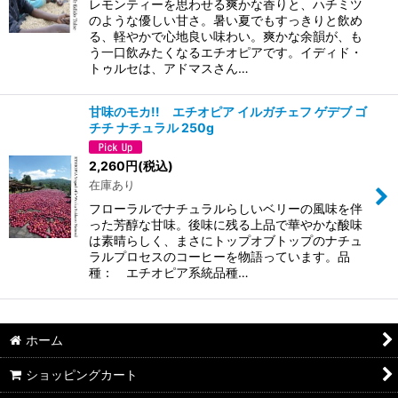
レモンティーを思わせる爽かな香りと、ハチミツ
のような優しい甘さ。暑い夏でもすっきりと飲め
る、軽やかで心地良い味わい。爽かな余韻が、も
う一口飲みたくなるエチオピアです。イディド・
トゥルセは、アドマスさん…
甘味のモカ!! エチオピア イルガチェフ ゲデブ ゴ
チチ ナチュラル 250g
2,260
円
(税込)
在庫あり
フローラルでナチュラルらしいベリーの風味を伴
った芳醇な甘味。後味に残る上品で華やかな酸味
は素晴らしく、まさにトップオブトップのナチュ
ラルプロセスのコーヒーを物語っています。品
種： エチオピア系統品種…
ホーム
ショッピングカート