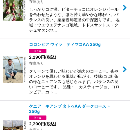
在庫あり
しっかりコク深。ビターチョコにオレンジピール
を合わせたような、ほろ苦く華やかな味わい。バ
ランスの良い、栗栗珈琲定番の中深煎りです。 地
域：ウエウエテナンゴ地域、トドスサントス・ク
チュマタン地…
コロンビア ウィラ ティマコAA 250g
2,290
円
(税込)
在庫あり
クリーンで優しい味わいが魅力のコーヒー。杏や
オレンジを思わせる風味が広がり、後味には紅茶
の様なニュアンスも感じられます。バランスの良
いコーヒーです。 品種： カスティージョ、コロ
ンビア、カト…
ケニア キアンブ タトゥAA ダークロースト
250g
2,290
円
(税込)