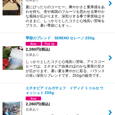
在庫あり
夏にぴったりのコーヒー。爽やかさと重厚感をあ
わせ持ち、杏や南国のフルーツを思わせる華やか
な風味が広がります。深煎りする事で果実味はそ
のままに、しっかりとしたコクと心地良い苦味を
プラス。暑い季節にもすっ…
季節のブレンド SERENO セレーノ 250g
2,260
円
(税込)
在庫あり
しっかりとしたコクと心地良い苦味。アイスコー
ヒーでは、エチオピア由来のほのかな果実の甘さ
が広がります。暑い夏を爽やかに彩る、バランス
の良い深煎りブレンドです。250gの販売です。
エチオピア イルガチェフ イディド トゥルセ ウ
ォッシュト 250g
2,260
円
(税込)
在庫あり